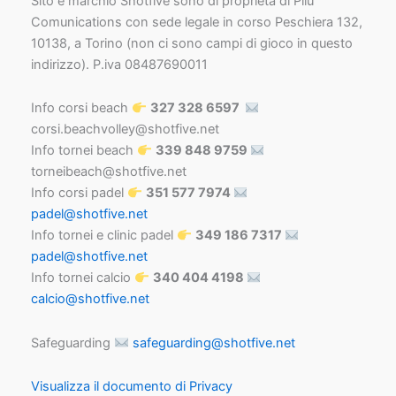
Sito e marchio Shotfive sono di proprietà di Pilu
Comunications con sede legale in corso Peschiera 132,
10138, a Torino (non ci sono campi di gioco in questo
indirizzo). P.iva 08487690011
Info corsi beach
327 328 6597
corsi.beachvolley@shotfive.net
Info tornei beach
339 848 9759
torneibeach@shotfive.net
Info corsi padel
351 577 7974
padel@shotfive.net
Info tornei e clinic padel
349 186 7317
padel@shotfive.net
Info tornei calcio
340 404 4198
calcio@shotfive.net
Safeguarding
safeguarding@shotfive.net
Visualizza il documento di Privacy