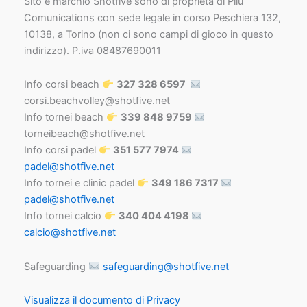
Sito e marchio Shotfive sono di proprietà di Pilu
Comunications con sede legale in corso Peschiera 132,
10138, a Torino (non ci sono campi di gioco in questo
indirizzo). P.iva 08487690011
Info corsi beach
327 328 6597
corsi.beachvolley@shotfive.net
Info tornei beach
339 848 9759
torneibeach@shotfive.net
Info corsi padel
351 577 7974
padel@shotfive.net
Info tornei e clinic padel
349 186 7317
padel@shotfive.net
Info tornei calcio
340 404 4198
calcio@shotfive.net
Safeguarding
safeguarding@shotfive.net
Visualizza il documento di Privacy