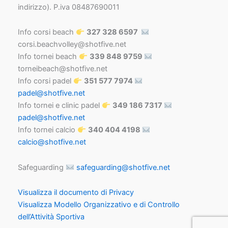
indirizzo). P.iva 08487690011
Info corsi beach
327 328 6597
corsi.beachvolley@shotfive.net
Info tornei beach
339 848 9759
torneibeach@shotfive.net
Info corsi padel
351 577 7974
padel@shotfive.net
Info tornei e clinic padel
349 186 7317
padel@shotfive.net
Info tornei calcio
340 404 4198
calcio@shotfive.net
Safeguarding
safeguarding@shotfive.net
Visualizza il documento di Privacy
Visualizza Modello Organizzativo e di Controllo
dell’Attività Sportiva