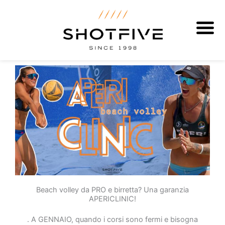
Vai
al
contenuto
Beach volley da PRO e birretta? Una garanzia
APERICLINIC!
. A GENNAIO, quando i corsi sono fermi e bisogna