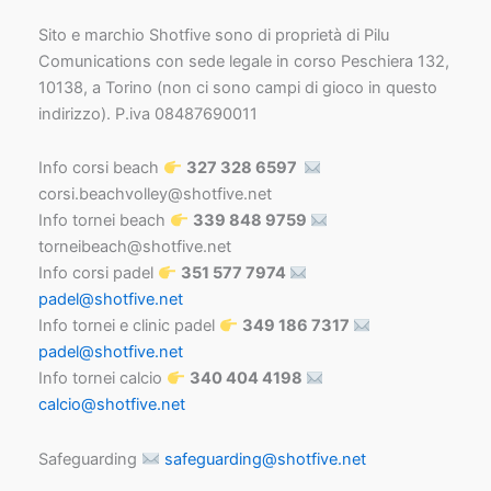
Sito e marchio Shotfive sono di proprietà di Pilu
Comunications con sede legale in corso Peschiera 132,
10138, a Torino (non ci sono campi di gioco in questo
indirizzo). P.iva 08487690011
Info corsi beach
327 328 6597
corsi.beachvolley@shotfive.net
Info tornei beach
339 848 9759
torneibeach@shotfive.net
Info corsi padel
351 577 7974
padel@shotfive.net
Info tornei e clinic padel
349 186 7317
padel@shotfive.net
Info tornei calcio
340 404 4198
calcio@shotfive.net
Safeguarding
safeguarding@shotfive.net