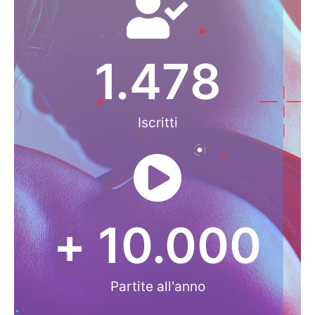
1.478
Iscritti
+ 
10.000
Partite all'anno