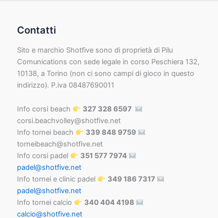
Contatti
Sito e marchio Shotfive sono di proprietà di Pilu
Comunications con sede legale in corso Peschiera 132,
10138, a Torino (non ci sono campi di gioco in questo
indirizzo). P.iva 08487690011
Info corsi beach
327 328 6597
corsi.beachvolley@shotfive.net
Info tornei beach
339 848 9759
torneibeach@shotfive.net
Info corsi padel
351 577 7974
padel@shotfive.net
Info tornei e clinic padel
349 186 7317
padel@shotfive.net
Info tornei calcio
340 404 4198
calcio@shotfive.net