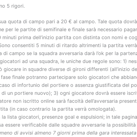
no 5 rigori.
 sua quota di campo pari a 20 € al campo. Tale quota dovrà
nche per le partite di semifinale e finale sarà necessario paga
minuti prima dell’inizio partita con distinta con nomi e cog
o consentiti 5 minuti di ritardo altrimenti la partita verrà
a di campo se la squadra avversaria darà l’ok per la partenz
di giocatori ad una squadra, le uniche due regole sono: 1) n
giocare in squadre diverse di gironi differenti (all’inizio de
la fase finale potranno partecipare solo giocatori che abbi
 caso di infortunio del portiere o assenza giustificata del p
di un portiere nuovo); 3) ogni giocatore dovrà essere iscritt
re non iscritto online sarà facoltà dell’avversaria presenta
rtita (in caso contrario la partita verrà omologata).
a lista giocatori, presenze goal e espulsioni; in tale pagina 
a essere verificabile dalle squadre avversarie la possibilità 
meno di avvisi almeno 7 giorni prima della gara interessata 