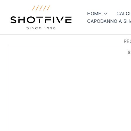
Vai
al
HOME
CALCI
contenuto
CAPODANNO A SH
RE
S