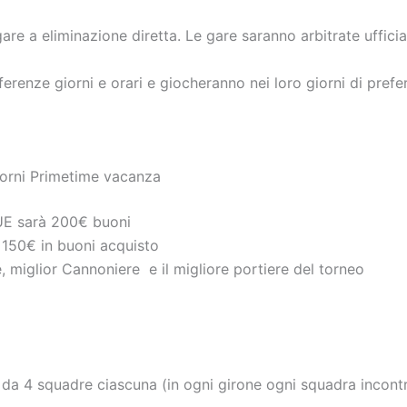
re a eliminazione diretta. Le gare saranno arbitrate uffici
erenze giorni e orari e giocheranno nei loro giorni di prefe
orni Primetime vacanza
E sarà 200€ buoni
150€ in buoni acquisto
e, miglior Cannoniere e il migliore portiere del torneo
i da 4 squadre ciascuna (in ogni girone ogni squadra incontr