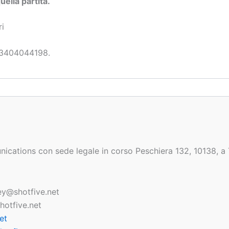
uella partita.
ri
 3404044198.
nications con sede legale in corso Peschiera 132, 10138, a
ey@shotfive.net
otfive.net
et