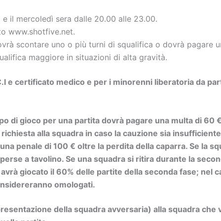
ì e il mercoledì sera dalle 20.00 alle 23.00.
sito www.shotfive.net.
dovrà scontare uno o più turni di squalifica o dovrà pagare
lifica maggiore in situazioni di alta gravità.
.I e certificato medico e per i minorenni liberatoria da par
 di gioco per una partita dovrà pagare una multa di 60 €, p
ichiesta alla squadra in caso la cauzione sia insufficiente
una penale di 100 € oltre la perdita della caparra. Se la sq
 perse a tavolino. Se una squadra si ritira durante la sec
n avrà giocato il 60% delle partite della seconda fase; nel
si considereranno omologati.
 presentazione della squadra avversaria) alla squadra che 