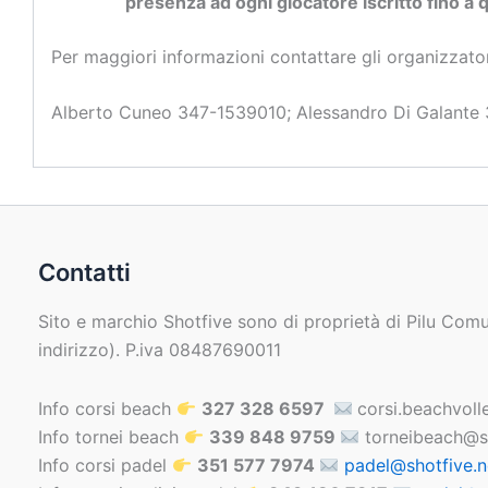
presenza ad ogni giocatore iscritto fino a q
Per maggiori informazioni contattare gli organizzato
Alberto Cuneo 347-1539010; Alessandro Di Galante
Contatti
Sito e marchio Shotfive sono di proprietà di Pilu Comu
indirizzo). P.iva 08487690011
Info corsi beach
327 328 6597
corsi.beachvoll
Info tornei beach
339 848 9759
torneibeach@sh
Info corsi padel
351 577 7974
padel@shotfive.n