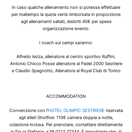
In caso qualche allenamento non si potesse effettuare
per maltempo la quota verrà rimborsata in proporzione
agli allenamenti saltati, dedotti 40€ per spese
organizzazione evento.
I coach sui campi saranno:
Alfredo Iezza, allenatore al centro sportivo Ruffini,
Antonio Chicco
Posse allenatore al Padel 2000 Sestriere
e Claudio
Spagnotto, Allenatore al Royal Club di Torino
ACCOMMODATION
Convenzione con l’
HOTEL OLIMPIC SESTRIERE
riservata
agli atleti Shotfive: 110€ camera doppia a notte,
colazione inclusa. Per prenotare, contattare direttamente
la Sig.ra Stefania:
+39 0122 77344. È importante che, al