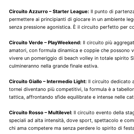
Circuito Azzurro – Starter League:
Il punto di partenz
permettere ai principianti di giocare in un ambiente le
senza pressione agonistica. È il circuito perfetto per c
Circuito Verde – PlayWeekend:
Il circuito più aggreg
amatori, con formula dinamica e coppie che possono var
vivere un pomeriggio di beach volley in totale spirito 
culmineranno nella grande finale estiva.
Circuito Giallo – Intermedio Light:
Il circuito dedicato
tornei diventano più competitivi, la formula è a tabellon
tattica, affrontando sfide equilibrate e intense nelle c
Circuito Rosso – Multilevel:
Il circuito evento della st
speciali ad alta intensità, dove sport, spettacolo e co
chi ama competere ma senza perdere lo spirito di festa