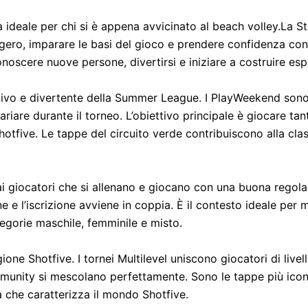
a ideale per chi si è appena avvicinato al beach volley.
La St
ggero, imparare le basi del gioco e prendere confidenza con
onoscere nuove persone, divertirsi e iniziare a costruire es
ativo e divertente della Summer League.
I PlayWeekend sono 
iare durante il torneo. L’obiettivo principale è giocare t
Shotfive.
Le tappe del circuito verde contribuiscono alla clas
 ai giocatori che si allenano e giocano con una buona regola
e e l’iscrizione avviene in coppia. È il contesto ideale per 
ategorie maschile, femminile e misto.
agione Shotfive.
I tornei Multilevel uniscono giocatori di livelli
mmunity si mescolano perfettamente. Sono le tappe più iconi
 che caratterizza il mondo Shotfive.