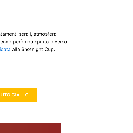
ntamenti serali, atmosfera
nendo però uno spirito diverso
icata
alla Shotnight Cup.
UITO GIALLO