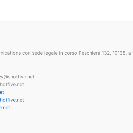
nications con sede legale in corso Peschiera 132, 10138, a
ey@shotfive.net
otfive.net
et
hotfive.net
e.net