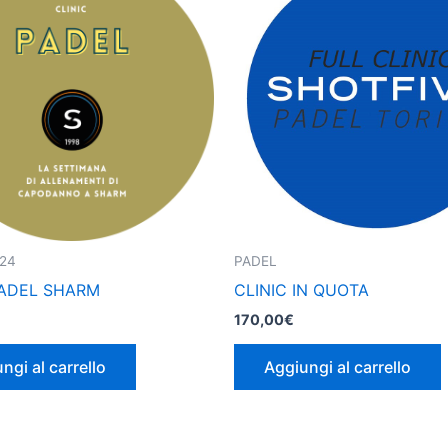
24
PADEL
PADEL SHARM
CLINIC IN QUOTA
170,00
€
ngi al carrello
Aggiungi al carrello