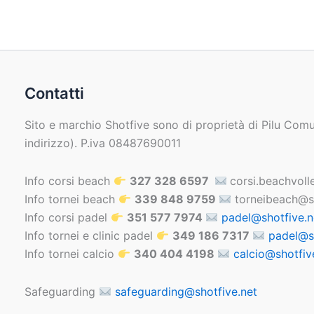
Contatti
Sito e marchio Shotfive sono di proprietà di Pilu Comu
indirizzo). P.iva 08487690011
Info corsi beach
327 328 6597
corsi.beachvoll
Info tornei beach
339 848 9759
torneibeach@sh
Info corsi padel
351 577 7974
padel@shotfive.n
Info tornei e clinic padel
349 186 7317
padel@s
Info tornei calcio
340 404 4198
calcio@shotfiv
Safeguarding
safeguarding@shotfive.net