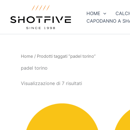
Ordina
Vai
in
al
base
HOME
CALCI
al
contenuto
più
CAPODANNO A SH
recente
Home
/ Prodotti taggati “padel torino”
padel torino
Visualizzazione di 7 risultati