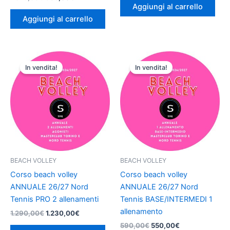
Aggiungi al carrello
Aggiungi al carrello
Il
Il
Il
Il
prezzo
prezzo
prezzo
prezzo
In vendita!
In vendita!
originale
attuale
originale
attuale
era:
è:
era:
è:
1.290,00€.
1.230,00€.
590,00€.
550,00€.
BEACH VOLLEY
BEACH VOLLEY
Corso beach volley
Corso beach volley
ANNUALE 26/27 Nord
ANNUALE 26/27 Nord
Tennis PRO 2 allenamenti
Tennis BASE/INTERMEDI 1
allenamento
1.290,00
€
1.230,00
€
590,00
€
550,00
€