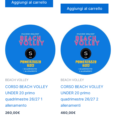
Aggiungi al carrello
Aggiungi al carrello
BEACH VOLLEY
BEACH VOLLEY
CORSO BEACH VOLLEY
CORSO BEACH VOLLEY
UNDER 20 primo
UNDER 20 primo
quadrimestre 26/27 1
quadrimestre 26/27 2
allenamento
allenamenti
260,00
€
460,00
€