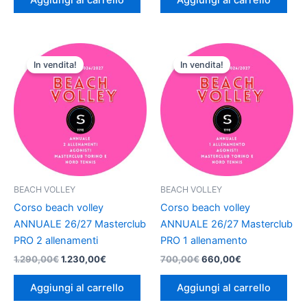
Aggiungi al carrello
Aggiungi al carrello
Il
Il
Il
Il
prezzo
prezzo
prezzo
prezzo
In vendita!
In vendita!
originale
attuale
originale
attuale
era:
è:
era:
è:
1.290,00€.
1.230,00€.
700,00€.
660,00€.
BEACH VOLLEY
BEACH VOLLEY
Corso beach volley
Corso beach volley
ANNUALE 26/27 Masterclub
ANNUALE 26/27 Masterclub
PRO 2 allenamenti
PRO 1 allenamento
1.290,00
€
1.230,00
€
700,00
€
660,00
€
Aggiungi al carrello
Aggiungi al carrello