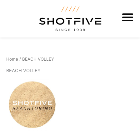
Vai
al
contenuto
Ordina
in
base
al
più
Home
/ BEACH VOLLEY
recente
BEACH VOLLEY