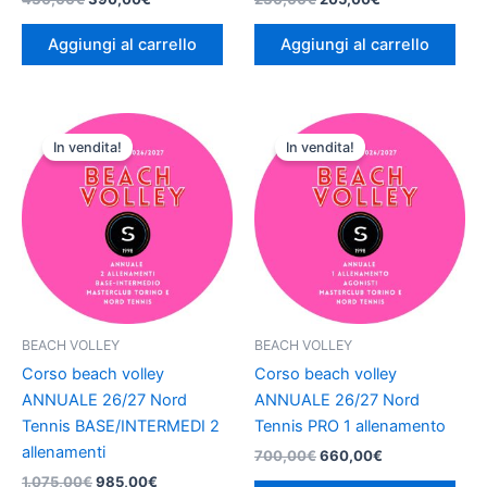
Aggiungi al carrello
Aggiungi al carrello
Il
Il
Il
Il
prezzo
prezzo
prezzo
prezzo
In vendita!
In vendita!
originale
attuale
originale
attuale
era:
è:
era:
è:
1.075,00€.
985,00€.
700,00€.
660,00€.
BEACH VOLLEY
BEACH VOLLEY
Corso beach volley
Corso beach volley
ANNUALE 26/27 Nord
ANNUALE 26/27 Nord
Tennis BASE/INTERMEDI 2
Tennis PRO 1 allenamento
allenamenti
700,00
€
660,00
€
1.075,00
€
985,00
€