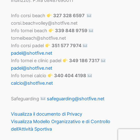
indirizzo). P.iva 08487690011
Info corsi beach
327 328 6597
corsi.beachvolley@shotfive.net
Info tornei beach
339 848 9759
torneibeach@shotfive.net
Info corsi padel
351 577 7974
padel@shotfive.net
Info tornei e clinic padel
349 186 7317
padel@shotfive.net
Info tornei calcio
340 404 4198
calcio@shotfive.net
Safeguarding
safeguarding@shotfive.net
Visualizza il documento di Privacy
Visualizza Modello Organizzativo e di Controllo
dell’Attività Sportiva