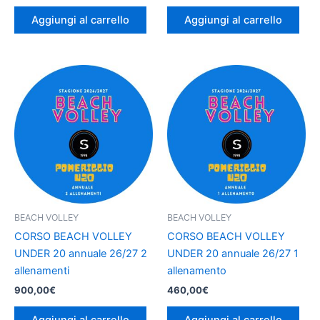
Aggiungi al carrello
Aggiungi al carrello
BEACH VOLLEY
BEACH VOLLEY
CORSO BEACH VOLLEY
CORSO BEACH VOLLEY
UNDER 20 annuale 26/27 2
UNDER 20 annuale 26/27 1
allenamenti
allenamento
900,00
€
460,00
€