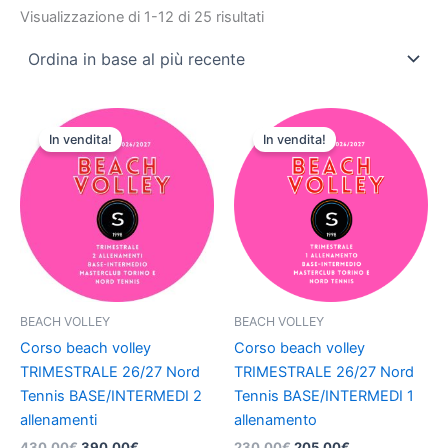
Visualizzazione di 1-12 di 25 risultati
Il
Il
Il
Il
prezzo
prezzo
prezzo
prezzo
In vendita!
In vendita!
originale
attuale
originale
attuale
era:
è:
era:
è:
430,00€.
390,00€.
230,00€.
205,00€.
BEACH VOLLEY
BEACH VOLLEY
Corso beach volley
Corso beach volley
TRIMESTRALE 26/27 Nord
TRIMESTRALE 26/27 Nord
Tennis BASE/INTERMEDI 2
Tennis BASE/INTERMEDI 1
allenamenti
allenamento
430,00
€
390,00
€
230,00
€
205,00
€